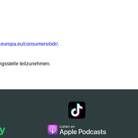
c.europa.eu/consumers/odr/
.
ungsstelle teilzunehmen.