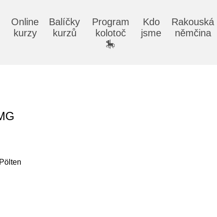
Online
Balíčky
Program
Kdo
Rakouská
kurzy
kurzů
kolotoč
jsme
němčina
🎠
TMG
 Pölten