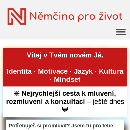
Vítej v Tvém novém Já.
Identita · Motivace · Jazyk · Kultura
· Mindset
❇️
Nejrychlejší cesta k mluvení,
rozmluvení a konzultaci
– ještě dnes
💬
Potřebuješ si promluvit? Jsem tu pro tebe