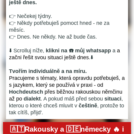
ještě dnes.
👉 Nečekej týdny.
👉 Někdy potřebuješ pomoct hned - ne za
měsíc.
👉 Dnes. Ne někdy. Ne až bude čas.
⬇️ Scrolluj níže,
klikni na ☎️ můj whatsapp
a
a
začni řešit svou situaci ještě dnes
.⬇️
Tvořím individuálně a na míru.
Pracujeme s tématy, která opravdu potřebuješ, a
s jazykem, který se používá v praxi - od
Hochdeutsch
přes běžnou rakouskou němčinu
až po
dialekt
. A pokud máš před sebou
situaci
,
kterou
o které chceš mluvit v
češtině
, protože to
tak cítíš, přijd'.
🇦🇹Rakousky a 🇩🇪německy 🔥 i