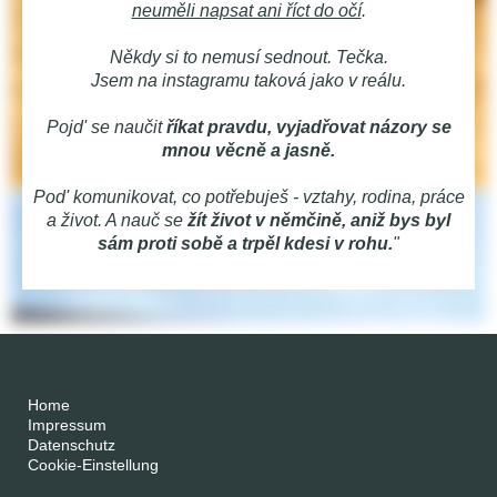
neuměli napsat ani říct do očí
.
Někdy si to nemusí sednout. Tečka.
Jsem na instagramu taková jako v reálu.
Pojd' se naučit
říkat pravdu, vyjadřovat názory se
mnou věcně a jasně.
Pod' komunikovat, co potřebuješ - vztahy, rodina, práce
a život. A nauč se
žít život v němčině, aniž bys byl
sám proti sobě a trpěl kdesi v rohu.
"
Home
Impressum
Datenschutz
Cookie-Einstellung