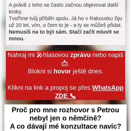
A právě z toho se často začnou objevovat další
kroky.
Tvoříme tvůj příběh spolu. Já ho v Rakousku žiju
už 20 let, vím, o čem to je - a ty se můžeš přidat.
Nemusíš na to být sám. Stačí začít mluvit se
mnou.
Nahraj mi 🎤hlasovou
zprávu
nebo napiš
📩.
Blokni si
hovor
ještě dnes.
Klikni na link a propoj se přes
WhatsApp
ZDE 📞
Proč pro mne rozhovor s Petrou
nebyl jen o němčině?
A co dávají mé konzultace navíc?