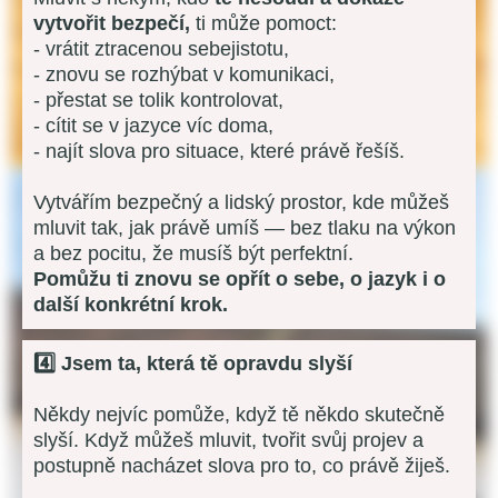
vytvořit bezpečí,
ti může pomoct:
- vrátit ztracenou sebejistotu,
- znovu se rozhýbat v komunikaci,
- přestat se tolik kontrolovat,
- cítit se v jazyce víc doma,
- najít slova pro situace, které právě řešíš.
Vytvářím bezpečný a lidský prostor, kde můžeš
mluvit tak, jak právě umíš — bez tlaku na výkon
a bez pocitu, že musíš být perfektní.
Pomůžu ti znovu se opřít o sebe, o jazyk i o
další konkrétní krok.
4️⃣ Jsem ta, která tě opravdu slyší
Někdy nejvíc pomůže, když tě někdo skutečně
slyší. Když můžeš mluvit, tvořit svůj projev a
postupně nacházet slova pro to, co právě žiješ.