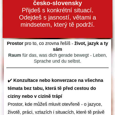
česko-slovensky
Přijdeš s konkrétní situací.
Odejdeš s jasností, větami a
mindsetem, který tě podrží.
Prostor
pro to, co zrovna řešíš -
život, jazyk a ty
sám
Raum
für das, was dich gerade bewegt - Leben,
Sprache und du selbst.
✔️
Konzultace nebo konverzace na všechna
témata bez tabu, která tě před cestou do
ciziny nebo v cizině trápí
Prostor, kde můžeš mluvit otevřeně - o jazyce,
životě, práci, vztazích i situacích, které tě právě