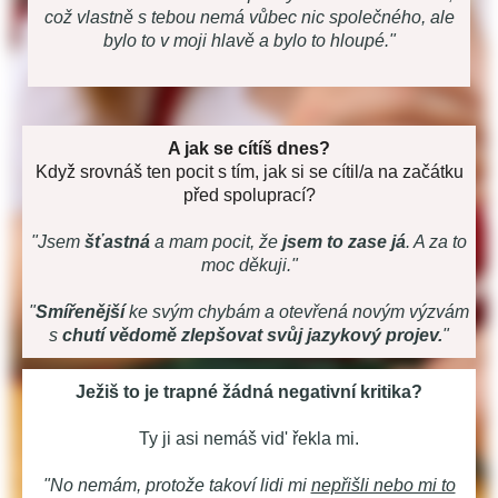
což vlastně s tebou nemá vůbec nic společného, ale
bylo to v moji hlavě a bylo to hloupé."
A jak se cítíš dnes?
Když srovnáš ten pocit s tím, jak si se cítil/a na začátku
před spoluprací?
"Jsem
šťastná
a mam pocit, že
jsem to zase já
. A za to
moc děkuji."
"
Smířenější
ke svým chybám a otevřená novým výzvám
s
chutí vědomě zlepšovat svůj jazykový projev.
"
Ježiš to je trapné žádná negativní kritika?
Ty ji asi nemáš vid' řekla mi.
"No nemám, protože takoví lidi mi
nepřišli nebo mi to