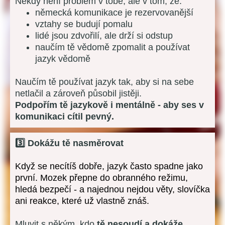
Někdy není problém v tobě, ale v tom, že:
německá komunikace je rezervovanější
vztahy se budují pomalu
lidé jsou zdvořilí, ale drží si odstup
naučím tě vědomě zpomalit a používat
jazyk vědomě
Naučím tě používat jazyk tak, aby si na sebe
netlačil a zároveň působil jistěji.
Podpořím tě jazykově i mentálně - aby ses v
komunikaci cítil pevný.
3️⃣ Dokážu tě nasměrovat
Když se necítíš dobře, jazyk často spadne jako
první. Mozek přepne do obranného režimu,
hledá bezpečí - a najednou nejdou věty, slovíčka
ani reakce, které už vlastně znáš.
Mluvit s někým, kdo
tě nesoudí a dokáže