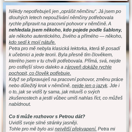
Někdy nepotřebuješ jen „oprášit němčinu“. Já jsem po
dlouhých letech nepoužívání němčiny potřebovala
rychle připravit na pracovní pohovor v němčině. A
nehledala jsem někoho, kdo pojede podle šablony,
ale někoho autentického, živého a přímého — někoho,
kdo sedí k mojí nátuře.
Petra pro mě nebyla klasická lektorka, která tě posadí
k učebnici a jede teorii. Byla přesně tím člověkem,
kterého jsem v tu chvíli potřebovala. Přímá, svá, nejde
pro ostřejší slovo daleko a z
ároveň dokáže rychle
pochopit, co člověk potřebuje.
Když se připravuješ na pracovní pohovor, změnu práce
nebo důležitý krok v němčině,
nejde jen o jazyk
. Jde i
o to, jak se vidíš ty sama, jak mluvíš o svých
zkušenostech a jestli vůbec umíš nahlas říct, co můžeš
nabídnout.
Co ti může rozhovor s Petrou dát?
Uvidíš svoje silné stránky jasněji.
Tohle pro mě bylo asi
největší překvapení.
Petra mi