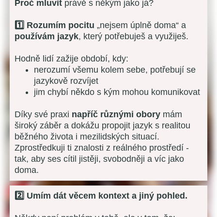
Proč mluvit
právě s někým jako já?
1️⃣ Rozumím pocitu
„nejsem úplně doma“ a
používám jazyk
, který potřebuješ a využiješ.
Hodně lidí zažije období, kdy:
nerozumí všemu kolem sebe, potřebují se
jazykově rozvíjet
jim chybí někdo s kým mohou komunikovat
Díky své praxi
napříč různými obory
mám
široký záběr a dokážu propojit jazyk s realitou
běžného života i mezilidských situací.
Zprostředkuji ti znalosti z reálného prostředí -
tak, aby ses cítil jistěji, svobodněji a víc jako
doma.
2️⃣ Umím dát věcem kontext a jiný pohled.