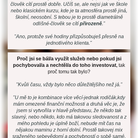
člověk cítí prostě dobře. Učíš se, ale nejsi jak ve škole
nebo klasickém kurzu, kde je ta atmosféra prostě jiná,
školní, neosobní. S tebou je to prostě diametrálně
odlišné-člověk se cítí
přirozeně
."
"Ano, protože své hodiny přizpůsobuješ přesně na
jednotlivého klienta."
Proč jsi se bál/a využít služeb nebo pokud jsi
pochyboval/a a nechtěl/a do toho investovat,
tak
proč tomu tak bylo?
"Kvůli času, vždy bylo něco důležitějšího než já."
"U mě to je kombinace více věcí-jednak rodičák,kdy
mám omezené finanční možnosti a druhá věc je, že
jsem si vytvořila v hlavě představu, že někdo tak
slavný, nebo někdo, kdo má takovou sledovanost a z
mého pohledu je úplně boží, nebude mít čas na
nějakou maminu z horní dolní. Prostě takovej mix
sraženého sebevědomí a pochybností o sobě samé,