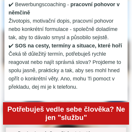
✔️ Bewerbungscoaching -
pracovní pohovor v
němčině
Životopis, motivační dopis, pracovní pohovor
nebo konkrétní formulace - společně doladíme
tak, aby to dávalo smysl a působilo sejistě.
✔️
SOS na cesty, termíny a situace, které hoří
Čeká tě důležitý termín, potřebuješ rychle
reagovat nebo najít správná slova? Projdeme to
spolu jasně, prakticky a tak, aby ses mohl hned
opřít o konkrétní věty. Ano, mohu Ti pomoct v
překladu, dej mi je k telefonu.
Potřebuješ vedle sebe člověka? Ne
jen "službu"