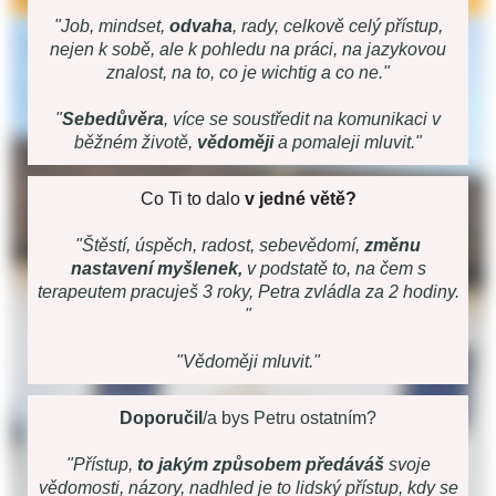
"Job, mindset,
odvaha
, rady, celkově celý přístup,
nejen k sobě, ale k pohledu na práci, na jazykovou
znalost, na to, co je wichtig a co ne."
"
Sebedůvěra
, více se soustředit na komunikaci v
běžném životě,
vědoměji
a pomaleji mluvit."
Co Ti to dalo
v jedné větě?
"Štěstí, úspěch, radost, sebevědomí,
změnu
nastavení myšlenek,
v podstatě to, na čem s
terapeutem pracuješ 3 roky, Petra zvládla za 2 hodiny.
"
"Vědoměji mluvit."
Doporučil
/a bys Petru ostatním?
"Přístup,
to jakým způsobem předáváš
svoje
vědomosti, názory, nadhled je to lidský přístup, kdy se