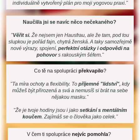
individuálně vytvořený plán pro moji yogovou praxi."
Naučil/a jsi se navíc něco nečekaného?
"
Věřit si.
Že nejsem jen Hausfrau, ale že tam, pod tou
slupkou je pořád fajn, chytrá ženská. A taky samozřejmě
nové výrazy, spojení,
perfektní otázky i odpovědi na
pohovor
s rakouským šéfem."
Co tě na spolupráci
překvapilo
?
"Ta míra ochoty a flexibility. To
příjemné "lidství",
kdy
můžeš být přirozená a svá a nemusíš si brát na sebe
nějakou masku."
"Že je tvoje hodiny jsou i jako
setkání s mentálním
koučem
. Zajímáš se o člověka jako celek."
V čem ti spolupráce
nejvíc pomohla
?