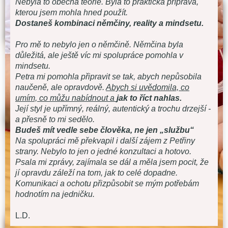
Nebyla to obecná teorie. Byla to praktická příprava,
kterou jsem mohla hned použít.
Dostaneš kombinaci němčiny, reality a mindsetu.
Pro mě to nebylo jen o němčině. Němčina byla
důležitá, ale ještě víc mi spolupráce pomohla v
mindsetu.
Petra mi pomohla připravit se tak, abych nepůsobila
naučeně, ale opravdově.
Abych si uvědomila, co
umím, co můžu nabídnout a
jak to říct nahlas.
Její styl je upřímný, reálný, autentický a trochu drzejší -
a přesně to mi sedělo.
Budeš mít vedle sebe člověka, ne jen „službu“
Na spolupráci mě překvapil i další zájem z Petřiny
strany. Nebylo to jen o jedné konzultaci a hotovo.
Psala mi zprávy, zajímala se dál a měla jsem pocit, že
jí opravdu záleží na tom, jak to celé dopadne.
Komunikaci a ochotu přizpůsobit se mým potřebám
hodnotím na jedničku.
L.D.