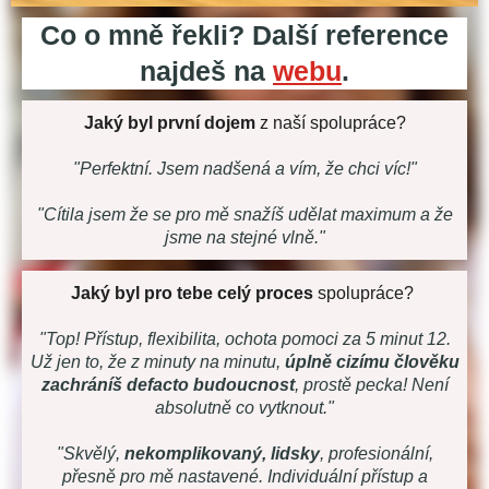
Co o mně řekli? Další reference
najdeš na
webu
.
Jaký byl první dojem
z naší spolupráce?
"Perfektní. Jsem nadšená a vím, že chci víc!"
"Cítila jsem že se pro mě snažíš udělat maximum a že
jsme na stejné vlně."
Jaký byl pro tebe celý proces
spolupráce?
"Top! Přístup, flexibilita, ochota pomoci za 5 minut 12.
Už jen to, že z minuty na minutu,
úplně cizímu člověku
zachráníš defacto budoucnost
, prostě pecka! Není
absolutně co vytknout."
"Skvělý,
nekomplikovaný, lidsky
, profesionální,
přesně pro mě nastavené. Individuální přístup a