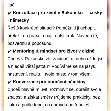
tlačí.
✔️
Konzultace pro život v Rakousku — česky
i německy
Řešíš konkrétní situaci? Pomůžu ti ji uchopit,
přeložit do praxe a najít další krok. Navedu tě,
pozvednu a poposunu.
✔️
Mentoring & mindset pro život v cizině
Chceš v Rakousku žít, začínáš tu, nebo už tu jsi
a hledáš větší jistotu? Podíváme se na jazyk,
nastavení, realitu i tvoje místo v tom všem.
✔️
Konverzace pro oprášení němčiny
Chceš hlavně mluvit, rozmluvit se, oprášit svoje
znalosti a získat směr? Půjdeme prakticky, bez
tlaku a podle toho, co opravdu potřebuješ.