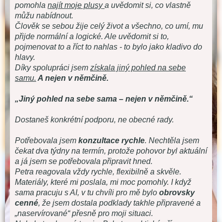
pomohla
najít moje plusy
a uvědomit si, co vlastně
můžu nabídnout.
Člověk se sebou žije celý život a všechno, co umí, mu
přijde normální a logické. Ale uvědomit si to,
pojmenovat to a říct to nahlas - to bylo jako kladivo do
hlavy.
Díky spolupráci jsem
získala jiný pohled na sebe
samu.
A nejen v němčině.
„Jiný pohled na sebe sama – nejen v němčině.“
Dostaneš konkrétní podporu, ne obecné rady.
Potřebovala jsem
konzultace rychle
. Nechtěla jsem
čekat dva týdny na termín, protože pohovor byl aktuální
a já jsem se potřebovala připravit hned.
Petra reagovala vždy rychle, flexibilně a skvěle.
Materiály, které mi poslala, mi moc pomohly. I když
sama pracuju s AI, v tu chvíli pro mě bylo
obrovsky
cenné
, že jsem dostala podklady takhle připravené a
„naservírované“ přesně pro moji situaci.