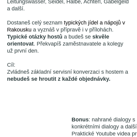
Leitungswasser, Seidel, Halbe, Achterl, Gabelgeld
a další.
Dostaneš celý seznam
typických jídel a nápojů v
Rakousku
a vyznáš v přípravě i v přílohách.
Typické otázky hostů
a budeš se
skvěle
orientovat
. Překvapíš zaměstnavatele a kolegy
už první den.
Cíl:
Zvládneš základní servisní konverzaci s hostem a
nebudeš se hroutit z každé objednávky.
Bonus
: nahrané dialogy s
konkrétními dialogy a další
Praktické Youtube videa p