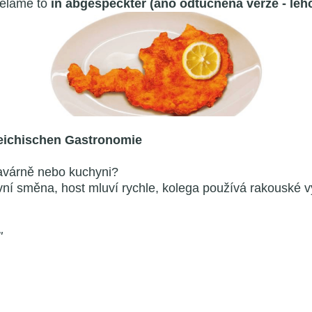
ěláme to
in abgespeckter (ano odtučněná verze - lehč
rreichischen Gastronomie
kavárně nebo kuchyni?
í směna, host mluví rychle, kolega používá rakouské výr
"