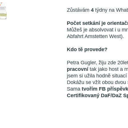
Zůstávám
4
týdny na What
Počet setkání je orientač
Můžeš je absolvovat i u m
Abfahrt Amstetten West).
Kdo tě provede?
Petra Gugler, žiju zde 20l
pracovní
tak jako host a 
jsem si užila hodně situací 
Dokážu se vžít obou dvou st
Sama
tvořím FB příspěv
Certifikovaný DaF/DaZ S