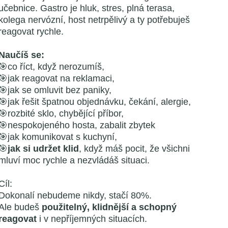
učebnice. Gastro je hluk, stres, plná terasa,
kolega nervózní, host netrpělivý a ty potřebuješ
reagovat rychle.
Naučíš se:
🎯co říct, když nerozumíš,
🎯jak reagovat na reklamaci,
🎯jak se omluvit bez paniky,
🎯jak řešit špatnou objednávku, čekání, alergie,
🎯rozbité sklo, chybějící příbor,
🎯nespokojeného hosta, zabalit zbytek
🎯jak komunikovat s kuchyní,
🎯
jak si udržet klid
, když máš pocit, že všichni
mluví moc rychle a nezvládáš situaci.
Cíl:
Dokonalí nebudeme nikdy, stačí 80%.
Ale budeš
použitelný, klidnější a schopný
reagovat
i v nepříjemných situacích.