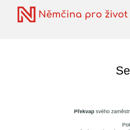
Se
Překvap
svého zaměstnav
Pok