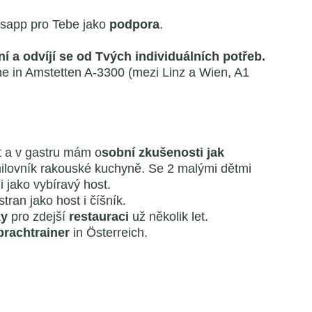
sapp pro Tebe jako
podpora
.
ní a odvíjí se od Tvých individuálních potřeb.
ne in Amstetten A-3300 (mezi Linz a Wien, A1
et a v gastru mám o
sobní zkušenosti jak
milovník rakouské kuchyně. Se 2 malými dětmi
i jako vybíravý host.
ran jako host i číšník.
ky
pro zdejší
restauraci
už několik let.
prachtrainer
in Österreich.