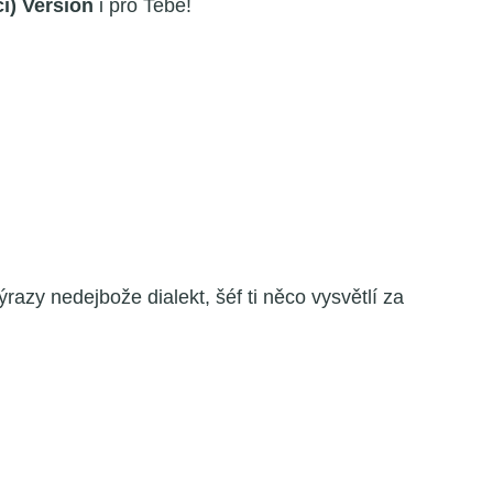
í) Version
i pro Tebe!
azy nedejbože dialekt, šéf ti něco vysvětlí za