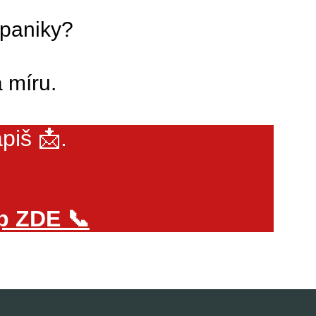
 paniky?
 míru.
piš 📩.
 ZDE 📞