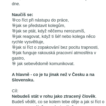
dne.
Naučíš se:
🎯co říct při nástupu do práce,
🎯jak se představit kolegům,
🎯jak se ptát, když něčemu nerozumíš,
🎯jak reagovat, když ti šéf nebo kolega něco
rychle vysvětluje,
🎯jak si říct o zopakování bez pocitu trapnosti,
🎯jak funguje rakouská pracovní atmosféra v
gastro,
🎯 jak sebevědomě komunikovat.
A hlavně - co je tu jinak než v Česku a na
Slovensku.
Cíl:
Nebudeš stát v rohu jako ztracený člověk
.
Budeš vědět, co se kolem tebe děje a jak si říct o