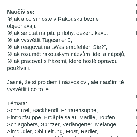
Naučíš se:
🎯jak a co si hosté v Rakousku běžně
objednávají,
🎯jak se ptát na pití, přílohy, dezert, kávu,
🎯jak vysvětlit Tagesmenü,
🎯jak reagovat na „Was empfehlen Sie?“,
🎯jak rozumět rakouským názvům jídel a nápojů,
🎯jak pracovat s frázemi, které hosté opravdu
používají.
Jasně, že si projdem i názvosloví, ale naučím tě
vysvětlit i co to je.
Témata:
Schnitzel, Backhendl, Frittatensuppe,
Eintropfsuppe, Erdäpfelsalat, Marille, Topfen,
Schlagobers, Spritzer, Verlängerter, Melange,
Almdudler, Obi Leitung, Most, Radler,