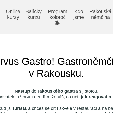
Online
Balíčky
Program
Kdo
Rakouská
kurzy
kurzů
kolotoč
jsme
němčina
🎠
rvus Gastro! Gastroněmč
v Rakousku.
Nastup
do
rakouského gastra
s jistotou.
atele už první den tím, že víš, co říct,
jak reagovat a
ud jsi
turista
a chceš se cítit skvěle v restauraci a na b