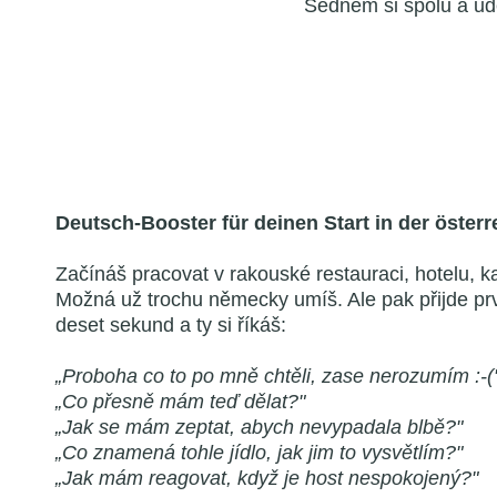
Sednem si spolu a ud
Deutsch-Booster für deinen Start in der öste
Začínáš pracovat v rakouské restauraci, hotelu, 
Možná už trochu německy umíš. Ale pak přijde prvn
deset sekund a ty si říkáš:
„Proboha co to po mně chtěli, zase nerozumím :-(
„Co přesně mám teď dělat?"
„Jak se mám zeptat, abych nevypadala blbě?"
„Co znamená tohle jídlo, jak jim to vysvětlím?"
„Jak mám reagovat, když je host nespokojený?"