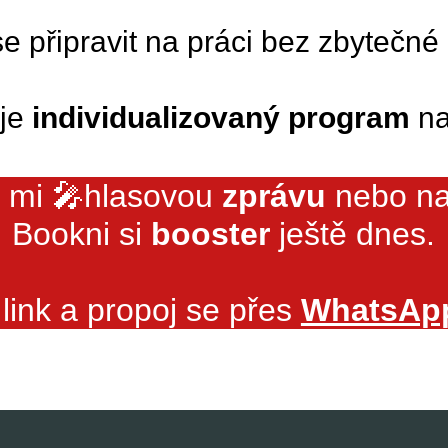
e připravit na práci bez zbytečné
 je
individualizovaný program
na
j mi 🎤hlasovou
zprávu
nebo na
Bookni si
booster
ještě dnes.
 link a propoj se přes
WhatsApp