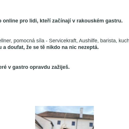
 online pro lidi, kteří začínají v rakouském gastru.
ellner, pomocná síla - Servicekraft, Aushilfe, barista, ku
 a doufat, že se tě nikdo na nic nezeptá.
teré v gastro opravdu zažiješ.