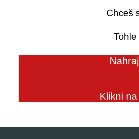
Chceš s
Tohle
Nahra
Klikni na