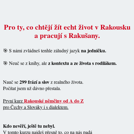
Pro ty, co chtějí žít echt život v Rakousku
a pracují s Rakušany.
na jedničku.
🎯 S námi zvládneš tenhle záludný jazyk
z kontextu a ze života s rodilákem.
🎯 Neuč se z knihy, ale
299 frází a slov
Nauč se
z realného života.
Počítat jsem už dávno přestala.
Rakouské němčiny od A do Z
První kurz
pro Čechy a Slováky i s dialektem.
Kdo nevěří, ještě tu nebyl.
V tomto kurzu najdeš přesně to, co na nás padá