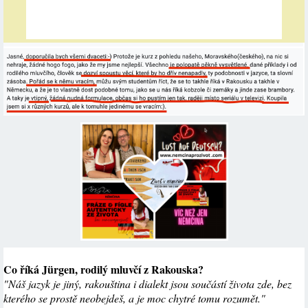
Co říká Jürgen, rodilý mluvčí z Rakouska?
"Náš jazyk je jiný, rakouština i dialekt jsou součástí života zde, bez
kterého se prostě neobejdeš, a je moc chytré tomu rozumět."