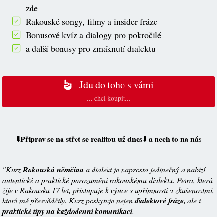
zde
Rakouské songy, filmy a insider fráze
Bonusové kvíz a dialogy pro pokročilé
a další bonusy pro zmáknutí dialektu
Jdu do toho s vámi
... chci koupit...
⬇️Připrav se na střet se realitou už dnes⬇️ a nech to na nás
"Kurz
Rakouská němčina
a dialekt je naprosto jedinečný a nabízí
autentické a praktické porozumění rakouskému dialektu. Petra, která
žije v Rakousku 17 let, přistupuje k výuce s upřímností a zkušenostmi,
které mě přesvědčily. Kurz poskytuje nejen
dialektové fráze
, ale i
praktické tipy na každodenní komunikaci
.