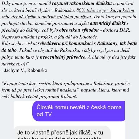
Díky tomu jsem se naučil
rozumět rakouskému dialektu
a používat
slova, která běžně slyším v Rakousku. 8
0% toho co je v kurzu kolem
sebe denně slyším a aktivně začínám používat.
Tento kurz mi pomohl
pochopit stavbu, konečně porozumět a slyšet
autentický dialekt
s
překlady do češtiny, což bylo
obrovskou výhodou
- doslova DAR.
Naprosto unikátní projekt, a jdu dál do Kolotoče.
Kdo si chce získat
sebedůvěru při komunikaci s Rakušany, tak běžte
do toho
. Pokud se chystáš do Rakouska, i kdyby si jel jen na delší
pobyt, tento kurz je
neocenitelný průvodce
. A hlavně vy dva jste fakt
navykoví:-)))"
- Jáchym V., Rakousko
"Kupuji tento kurz sestře, která spolupracuje s Rakušany, protože
jsem už po první lekci totálně nadšena", napsala Alena, která má
celý balíček včetně programu Kolotoč.