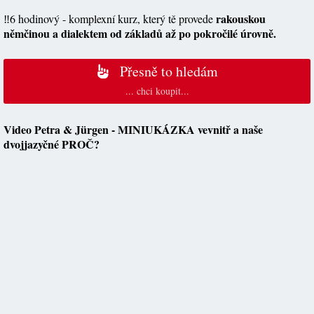
rakouskou
‼️6 hodinový - komplexní kurz, který tě provede
němčinou a dialektem od základů až po pokročilé úrovně.
Přesně to hledám
... chci koupit...
Video Petra & Jürgen - MINIUKÁZKA vevnitř a naše
dvojjazyčné PROČ?