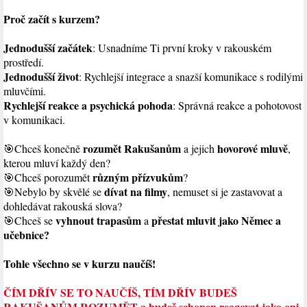
Proč začít s kurzem?
Jednodušší začátek
: Usnadníme Ti první kroky v rakouském
prostředí.
Jednodušší život
: Rychlejší integrace a snazší komunikace s rodilými
mluvčími.
Rychlejší reakce a psychická pohoda
: Správná reakce a pohotovost
v komunikaci.
rozumět Rakušanům
hovorové mluvě
🎯Chceš konečně
a jejich
,
kterou mluví každý den?
různým přízvukům
🎯Chceš porozumět
?
dívat na filmy
🎯Nebylo by skvělé se
, nemuset si je zastavovat a
dohledávat rakouská slova?
vyhnout trapasům
přestat mluvit jako Němec a
🎯Chceš se
a
učebnice?
Tohle všechno se v kurzu naučíš!
ČÍM DŘÍV SE TO NAUČÍŠ, TÍM DŘÍV BUDEŠ
RAKUŠANŮM ROZUMĚT a budeš schopen reagovat jako oni.