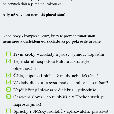
od prvních dnů a je realita Rakouska.
A ty už se v tom nemusíš plácat sám!
rakouskou
6 hodinový - komplexní kurz, který tě provede
němčinou a dialektem od základů až po pokročilé úrovně.
První kroky – základy a jak se vyhnout trapasům
Legendární hospodská kultura a strategie
objednávání
Čísla, nápojec i pití – už nikdy nebudeš tápat!
Základy dialektu a systematika – mluv jako místní!
Nejdůležitější slovesa v dialektu – jednoduše
Časování sloves - co tu slyšíš a v Hochdeutsch je
naprosto jinak!
Špruchy i SMSky rodiláků - aplikovatelné pro život