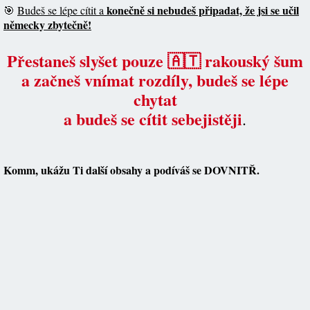
konečně si nebudeš připadat, že jsi se učil
🎯
Budeš se lépe cítit a
německy zbytečně!
Přestaneš slyšet pouze 🇦🇹 rakouský šum
a začneš vnímat rozdíly, budeš se lépe
chytat
a budeš se cítit sebejistěji
.
Komm, ukážu Ti další obsahy a podíváš se DOVNITŘ.