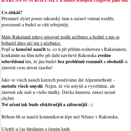
Co získáš?
Přestaneš slyšet pouze rakouský šum a začneš vnímat rozdíly,
porozumíš a budeš se cítit sebejistěji.
Málo Rakušanů mluví spisovně podle učebnice a hodně z nás se
bohužel dnes učí jen z učebnice.
konečně naučit
Pojď se
to, co ti při příštím rozhovoru s Rakušanem,
zvedne
koukáním na film nebo při další návštevě Rakouska
sebevědomí
bez problémů rozumět
obohatíš
tím, že jim budeš
a
si
zároveň svou slovní zásobu!
Jako ve všech našich kurzech používáme die Alpenmethode -
metodu všech smyslů
. Nejen, že vše uslyšíš a vysvětlíme, ale
zároveň zde máš u všeho titulky. Dávka humoru, emocí nesmí
chybět.
Tvé učení tak bude efektivnější a zábavnější
:-)
Během 6h se naučíš komunikovat lépe než Němec v Rakousku.
Ušetříš si čas hledáním a čtením knih.