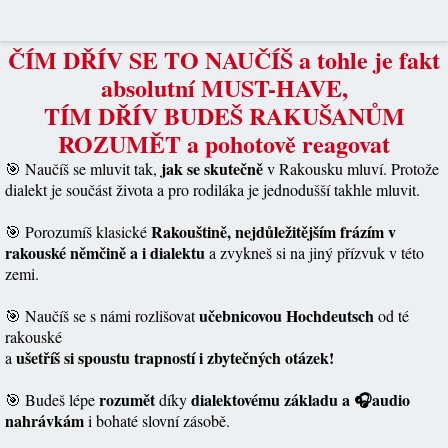
ČÍM DŘÍV SE TO NAUČÍŠ a tohle je fakt
absolutní MUST-HAVE,
TÍM DŘÍV BUDEŠ RAKUŠANŮM
ROZUMĚT a pohotově reagovat
jak se skutečně
🎯 Naučíš se mluvit tak,
v Rakousku mluví. Protože
dialekt je součást života a pro rodiláka je jednodušší takhle mluvit.
Rakouštině, nejdůležitějším frázím v
🎯 Porozumíš klasické
rakouské němčině a i dialektu
a zvykneš si na jiný přízvuk v této
zemi.
učebnicovou Hochdeutsch
🎯 Naučíš se s námi rozlišovat
od té
rakouské
ušetříš si spoustu trapností i zbytečných otázek!
a
rozumět
dialektovému základu a 🎧audio
🎯 Budeš lépe
díky
nahrávkám
i bohaté slovní zásobě.