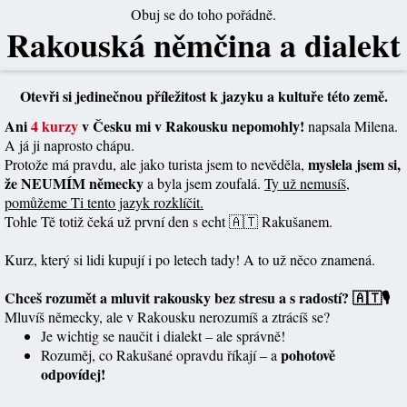
Obuj se do toho pořádně.
Rakouská němčina a dialekt
Otevři si jedinečnou příležitost k jazyku a kultuře této země.
Ani
4 kurzy
v Česku mi v Rakousku nepomohly!
napsala Milena.
A já ji naprosto chápu.
myslela jsem si,
Protože má pravdu, ale jako turista jsem to nevěděla,
že NEUMÍM německy
a byla jsem zoufalá.
Ty už nemusíš,
pomůžeme Ti tento jazyk rozklíčit.
Tohle Tě totiž čeká už první den s echt 🇦🇹 Rakušanem.
Kurz, který si lidi kupují i po letech tady! A to už něco znamená.
Chceš rozumět a mluvit rakousky bez stresu a s radostí? 🇦🇹🎙️
Mluvíš německy, ale v Rakousku nerozumíš a ztrácíš se?
Je wichtig se naučit i dialekt – ale správně!
pohotově
Rozuměj, co Rakušané opravdu říkají – a
odpovídej!