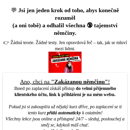
💬
Jsi jen jeden krok od toho, abys konečně
rozuměl
(a oni tobě) a odhalil všechna 🔞 tajemství
němčiny.
👉 Žádná teorie. Žádné testy. Jen opravdová řeč – tak, jak se mluví
mezi lidmi.
Ano, chci na
"Zakázanou němčinu"
!
Ihned po zaplacení získáš přístup
do velmi příjemného
klientského účtu, link k přihlášení je na mém webu.
Pokud jsi si zakoupil/a už nějaký kurz dříve, po zaplacení se ti
tento kurz
přidá automaticky
k ostatním!
Všechny lekce jsou online a přístupné 24/7 – sleduj, poslouchej a
směj se, kdykoli máš chuť.