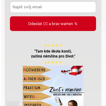
Odeslat 👉🏻 a brav warten ％
"Tam kde škola končí,
začíná němčina pro život."